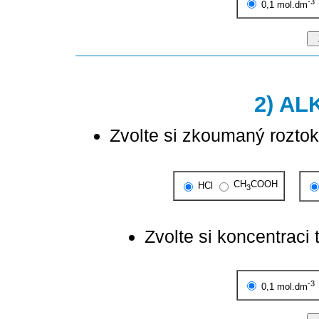
-3
0,1 mol.dm
2) AL
Zvolte si zkoumaný roztok
CH
COOH
HCl
3
Zvolte si koncentraci 
-3
0,1 mol.dm