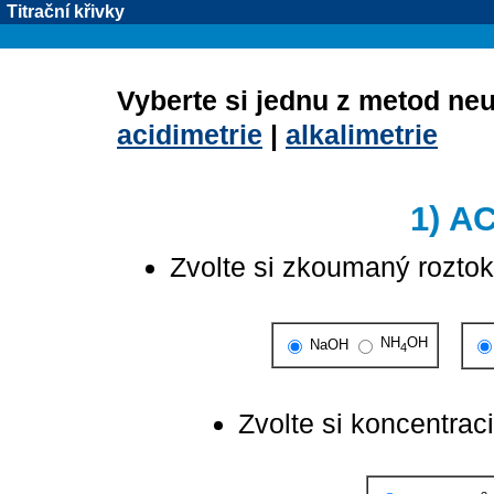
Titrační křivky
Vyberte si jednu z metod ne
acidimetrie
|
alkalimetrie
1) A
Zvolte si zkoumaný roztok
NH
OH
NaOH
4
Zvolte si koncentraci